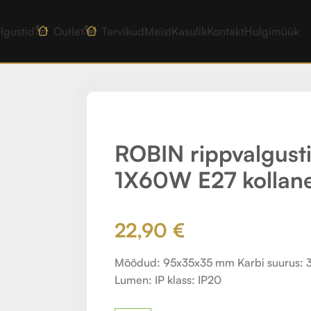
lgustid
Outlet
Tarvikud
Meist
Kasulik
Kontakt
Hulgimüük
60W E27 kollane
ROBIN rippvalgusti
1X60W E27 kollan
22,90
€
Mõõdud: 95x35x35 mm Karbi suurus: 3
Lumen: IP klass: IP20