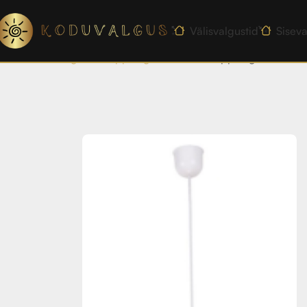
Välisvalgustid
Siseva
Esileht
Sisevalgustid
Rippvalgustid
ROBIN rippvalgusti 35 1X