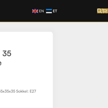
ET
EN
 35
e
5x35x35 Sokkel: E27