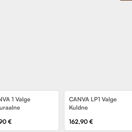
VA 1 Valge
CANVA LP1 Valge
US
UUS
uraalne
Kuldne
,90
€
162,90
€