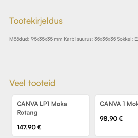
Tootekirjeldus
Mõõdud: 95x35x35 mm Karbi suurus: 35x35x35 Sokkel: E2
Veel tooteid
CANVA LP1 Moka
CANVA 1 Mok
UUS
UUS
Rotang
98,90
€
147,90
€