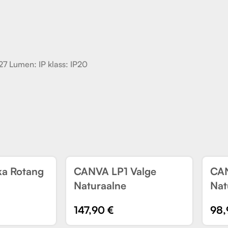
7 Lumen: IP klass: IP20
a Rotang
CANVA LP1 Valge
CAN
UUS
U
Naturaalne
Nat
147,90
€
98