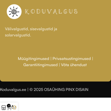
Välivalgustid, sisevalgustid ja
solarvalgustid.
Müügitingimused
|
Privaatsustingimused
|
Garantiitingimused
|
Võta ühendust
Koduvalgus.ee | © 2025 OSAÜHING PINX DISAIN
0