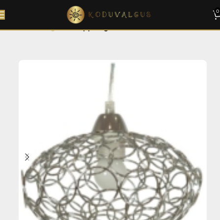
0
Esileht
Sisevalgustid
Rippvalgustid