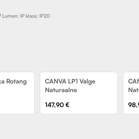
 Lumen: IP klass: IP20
a Rotang
CANVA LP1 Valge
CAN
UUS
U
Naturaalne
Nat
147,90
€
98