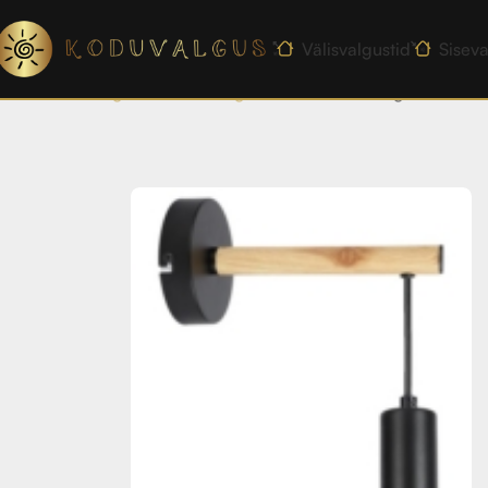
Välisvalgustid
Siseva
Esileht
Sisevalgustid
Seinavalgustid
IZZY seinavalgusti 1X60