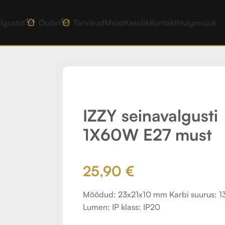
lgustid
Outlet
Tarvikud
Meist
Kasulik
Kontakt
Hulgimüük
W E27 must
IZZY seinavalgusti
1X60W E27 must
25,90
€
Mõõdud: 23x21x10 mm Karbi suurus: 13
Lumen: IP klass: IP20