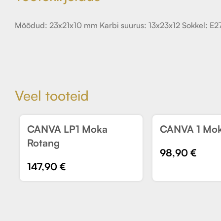
Mõõdud: 23x21x10 mm Karbi suurus: 13x23x12 Sokkel: E27
Veel tooteid
CANVA LP1 Moka
CANVA 1 Mok
UUS
UUS
Rotang
98,90
€
147,90
€