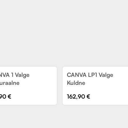
VA 1 Valge
CANVA LP1 Valge
US
UUS
uraalne
Kuldne
,90
€
162,90
€