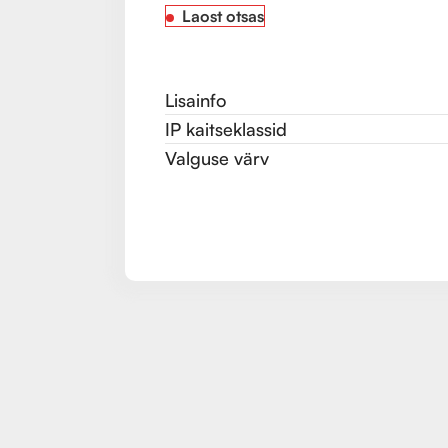
Laost otsas
Lisainfo
IP kaitseklassid
Valguse värv